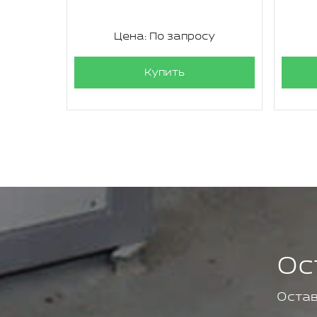
су
Цена: По запросу
Купить
Ос
Остав