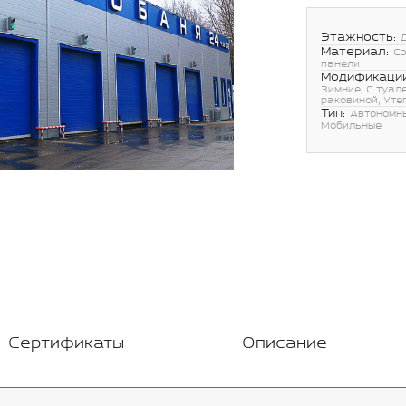
Этажность:
Материал:
С
панели
Модификации
Зимние, С туал
раковиной, Уте
Тип:
Автономн
Мобильные
Сертификаты
Описание