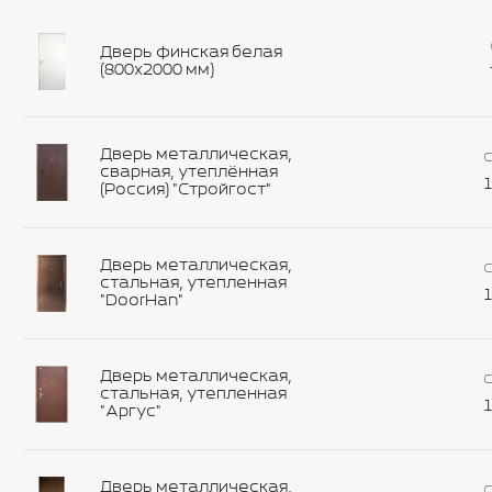
Дверь финская белая
(800х2000 мм)
Дверь металлическая,
С
сварная, утеплённая
1
(Россия) "Стройгост"
Дверь металлическая,
С
стальная, утепленная
1
"DoorHan"
Дверь металлическая,
С
стальная, утепленная
1
"Аргус"
Дверь металлическая,
С