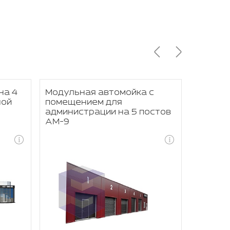
на 4
Модульная автомойка с
Модуль
ной
помещением для
мойка 
администрации на 5 постов
АМ-9