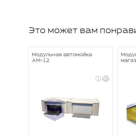
Это может вам понрав
товая
Модульная автомойка
Моду
АМ-12
мага