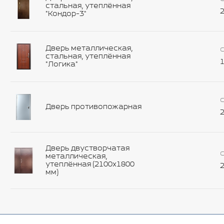
стальная, утеплённая
2
"Кондор-3"
Дверь металлическая,
С
стальная, утеплённая
1
"Логика"
С
Дверь противопожарная
2
Дверь двустворчатая
С
металлическая,
утеплённая (2100х1800
2
мм)