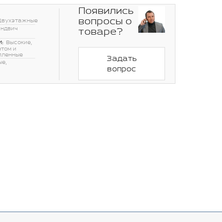
Появились
вопросы о
Двухэтажные
эндвич
товаре?
:
Высокие,
етом и
пленные
Задать
ые,
вопрос