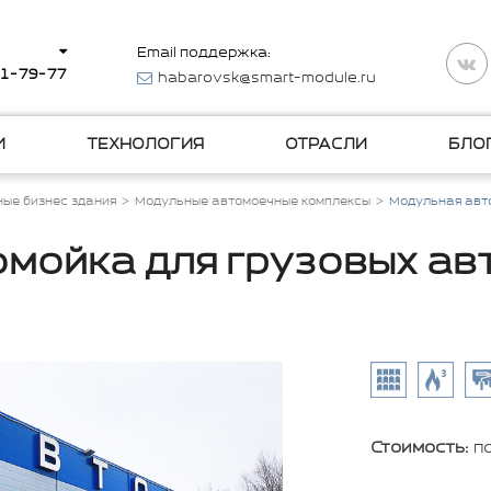
Email поддержка:
11-79-77
habarovsk@smart-module.ru
И
ТЕХНОЛОГИЯ
ОТРАСЛИ
БЛО
ые бизнес здания
Модульные автомоечные комплексы
Модульная авт
мойка для грузовых а
Стоимость:
п