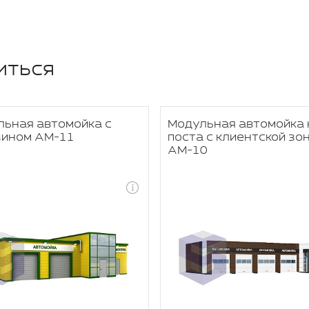
иться
льная автомойка с
Модульная автомойка 
зином АМ-11
поста с клиентской зо
АМ-10