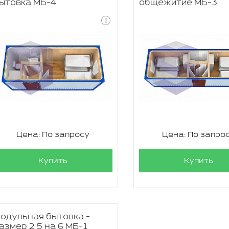
ытовка МБ-4
общежитие МБ-3
Цена: По запросу
Цена: По запро
Купить
Купить
одульная бытовка -
азмер 2 5 на 6 МБ-1