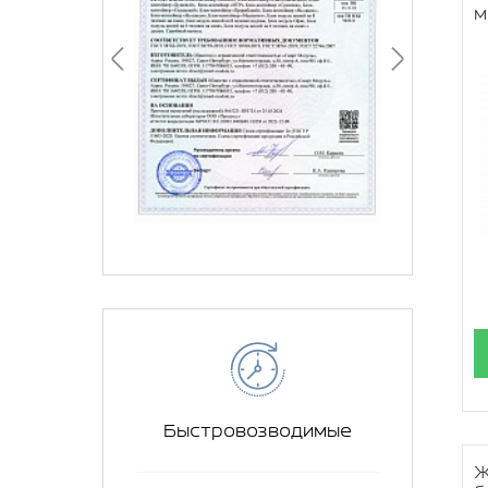
м
Быстровозводимые
Ж