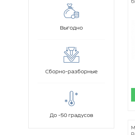
б
Выгодно
Сборно-разборные
До -50 градусов
М
р