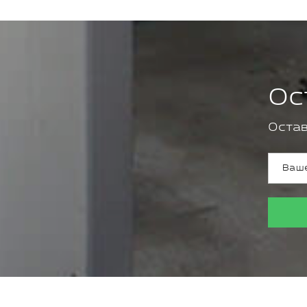
Ос
Остав