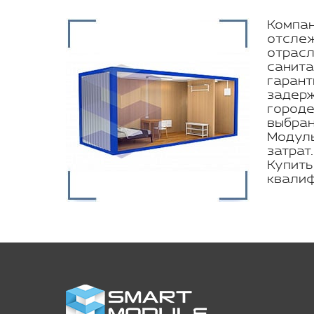
Компан
отслеж
отрасл
санита
гарант
задерж
городе
выбран
Модуль
затрат
Купить
квалиф