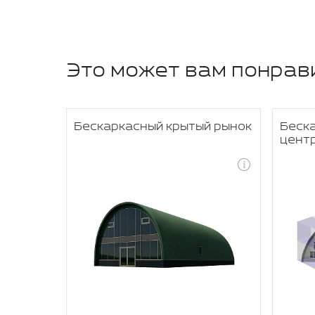
Это может вам понрав
ьон
Бескаркасный крытый рынок
Беск
цент