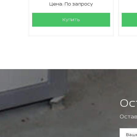
су
Цена: По запросу
Купить
Ос
Остав