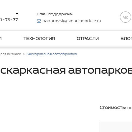
Email поддержка:
11-79-77
habarovsk@smart-module.ru
И
ТЕХНОЛОГИЯ
ОТРАСЛИ
БЛО
 для бизнеса
Бескаркасная автопарковка
скаркасная автопарко
Стоимость:
п