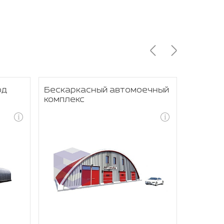
од
Бескаркасный автомоечный
Бескар
комплекс