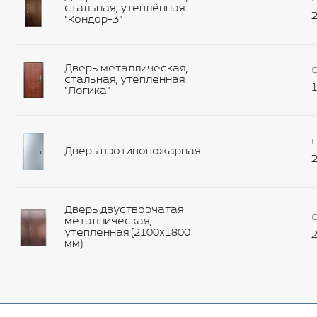
стальная, утеплённая
2
"Кондор-3"
Дверь металлическая,
С
стальная, утеплённая
1
"Логика"
С
Дверь противопожарная
2
Дверь двустворчатая
С
металлическая,
утеплённая (2100х1800
2
мм)