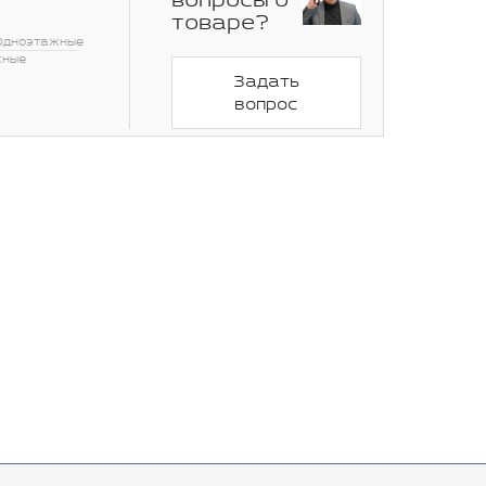
вопросы о
товаре?
Одноэтажные
сные
Задать
вопрос