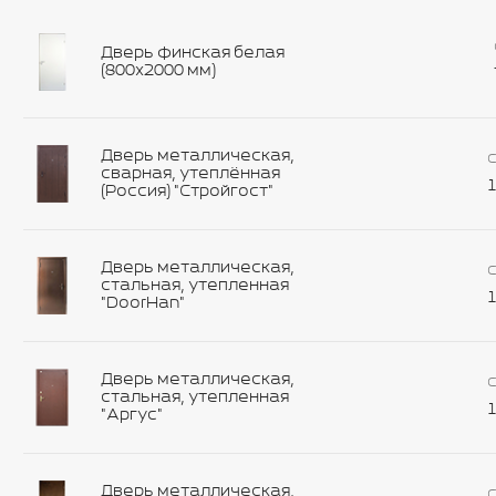
Дверь финская белая
(800х2000 мм)
Дверь металлическая,
С
сварная, утеплённая
1
(Россия) "Стройгост"
Дверь металлическая,
С
стальная, утепленная
1
"DoorHan"
Дверь металлическая,
С
стальная, утепленная
1
"Аргус"
Дверь металлическая,
С