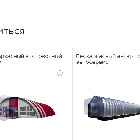
иться
аркасный выстовочный
Бескаркасный ангар п
р
автосервис