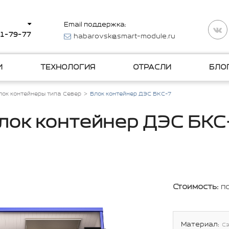
Email поддержка:
11-79-77
habarovsk@smart-module.ru
И
ТЕХНОЛОГИЯ
ОТРАСЛИ
БЛО
лок контейнеры типа Север
Блок контейнер ДЭС БКС-7
лок контейнер ДЭС БКС
Стоимость:
п
Материал:
С