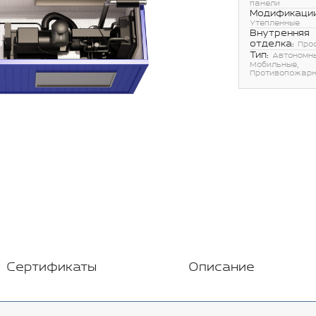
панели
Модификации
Утепленные
Внутренняя
отделка:
Про
Тип:
Автономн
Мобильные,
Противопожар
Сертификаты
Описание