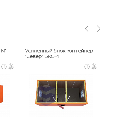
 М"
Усиленный блок контейнер
Блок-ко
"Север" БКС-4
БКС-3