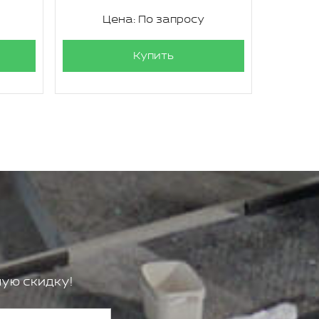
Цена: По запросу
Ц
Купить
ую скидку!