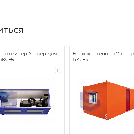
иться
контейнер "Север для
Блок контейнер "Север
БКС-6
БКС-5