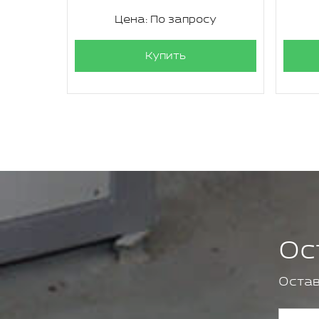
су
Цена: По запросу
Купить
Ос
Остав