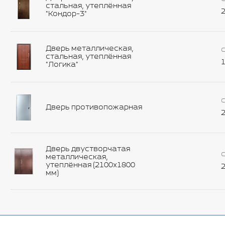
стальная, утеплённая
2
"Кондор-3"
Дверь металлическая,
С
стальная, утеплённая
1
"Логика"
С
Дверь противопожарная
2
Дверь двустворчатая
С
металлическая,
утеплённая (2100х1800
2
мм)