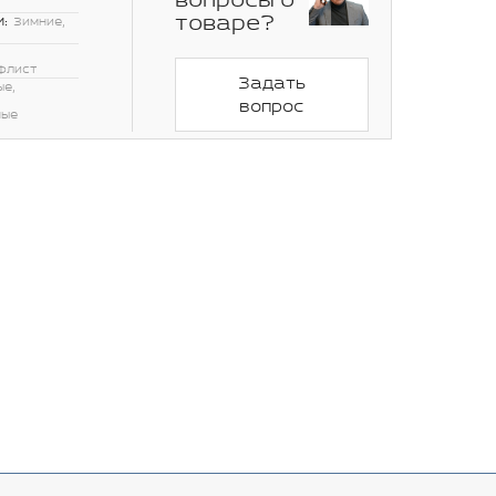
вопросы о
товаре?
:
Зимние,
флист
Задать
ые,
вопрос
ные