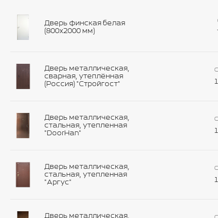
Дверь финская белая
(800х2000 мм)
Дверь металлическая,
С
сварная, утеплённая
1
(Россия) "Стройгост"
Дверь металлическая,
С
стальная, утепленная
1
"DoorHan"
Дверь металлическая,
С
стальная, утепленная
1
"Аргус"
Дверь металлическая,
С