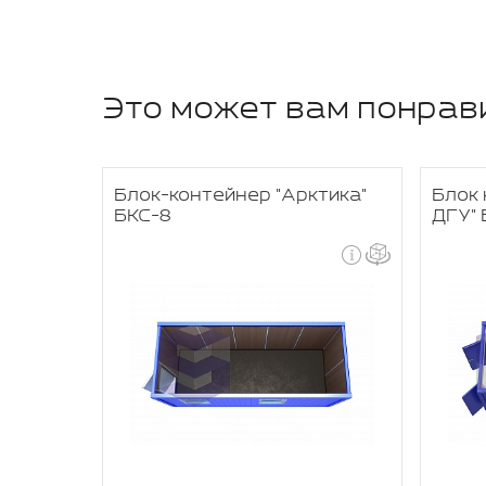
Это может вам понрав
ер 4"
Блок-контейнер "Арктика"
Блок 
БКС-8
ДГУ" 