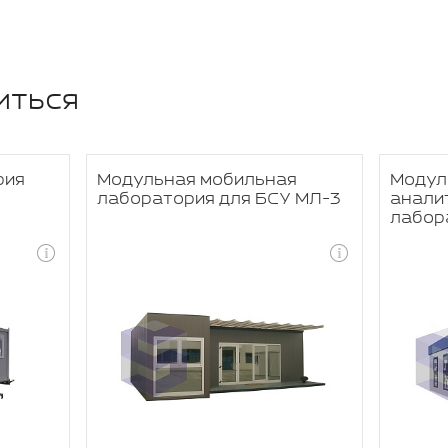
иться
рия
Модульная мобильная
Модул
лаборатория для БСУ МЛ-3
анали
лабор