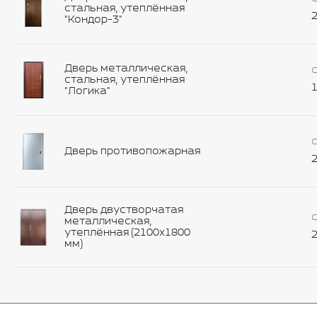
стальная, утеплённая
2
"Кондор-3"
Дверь металлическая,
С
стальная, утеплённая
1
"Логика"
С
Дверь противопожарная
2
Дверь двустворчатая
С
металлическая,
утеплённая (2100х1800
2
мм)