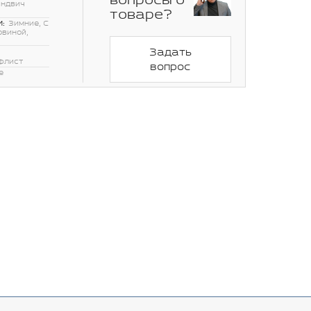
вопросы о
эндвич
товаре?
:
Зимние, С
овиной,
Задать
флист
вопрос
е