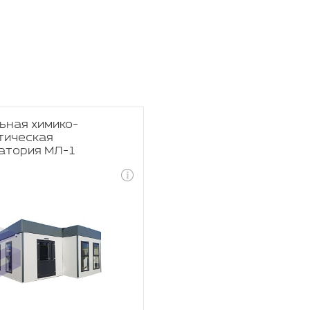
ьная химико-
тическая
атория МЛ-1