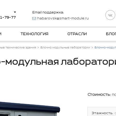
Email поддержка:
11-79-77
habarovsk@smart-module.ru
И
ТЕХНОЛОГИЯ
ОТРАСЛИ
БЛО
ые технические здания
Блочно модульные лаборатории
Блочно-модул
-модульная лаборатор
Стоимость:
п
Этажность: