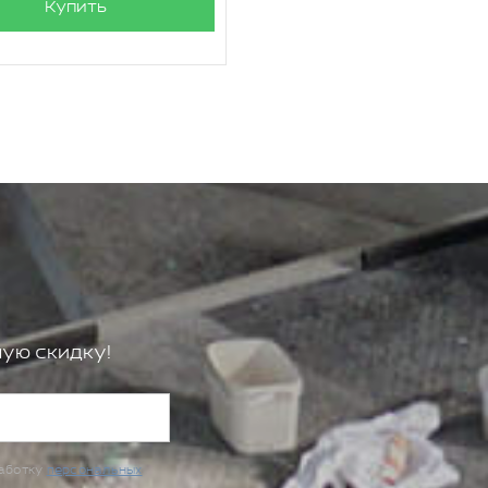
Купить
ую скидку!
работку
персональных