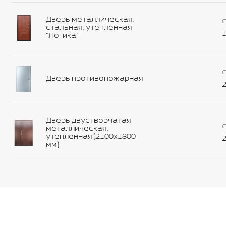
Дверь металлическая,
С
стальная, утеплённая
1
"Логика"
С
Дверь противопожарная
2
Дверь двустворчатая
С
металлическая,
утеплённая (2100х1800
2
мм)