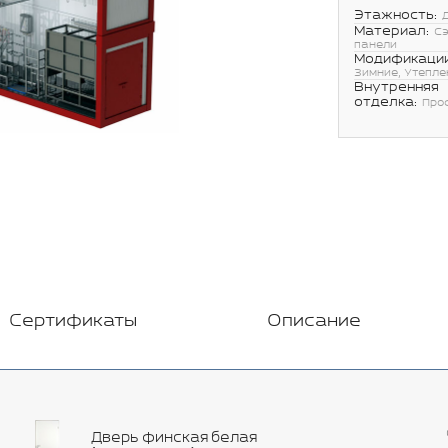
Этажность:
Материал:
С
панели
Модификации
Зимние, Утепле
Внутренняя
отделка:
Про
Сертификаты
Описание
Дверь финская белая