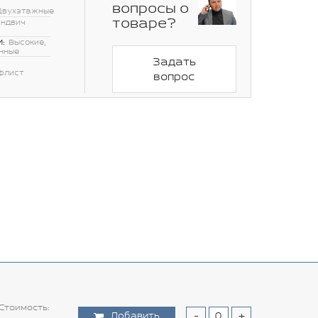
вопросы о
Двухэтажные
товаре?
эндвич
:
Высокие,
нные
Задать
флист
вопрос
Стоимость:
Добавить
-
+