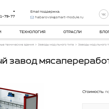
Email поддержка:
11-79-77
habarovsk@smart-module.ru
И
ТЕХНОЛОГИЯ
ОТРАСЛИ
БЛО
ые технические здания
Заводы модульного типа
Заводы модульного т
й завод мясаперерабо
Стоимость:
п