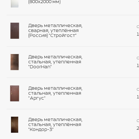
(800х2000 мм)
Дверь металлическая,
С
сварная, утеплённая
1
(Россия) "Стройгост"
Дверь металлическая,
С
стальная, утепленная
1
"DoorHan"
Дверь металлическая,
С
стальная, утепленная
1
"Аргус"
Дверь металлическая,
С
стальная, утеплённая
2
"Кондор-3"