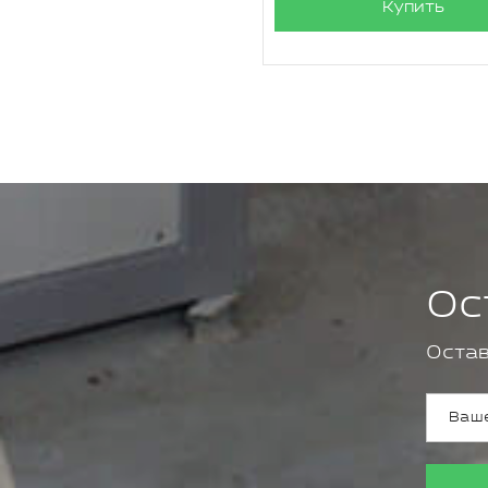
Купить
Ос
Остав