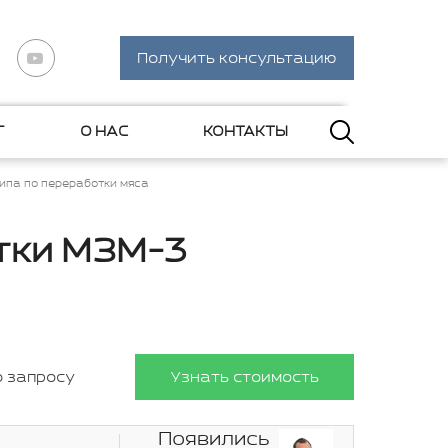
Получить консультацию
Г
О НАС
КОНТАКТЫ
ипа по переработки мяса
тки МЗМ-3
о запросу
Узнать стоимость
Появились