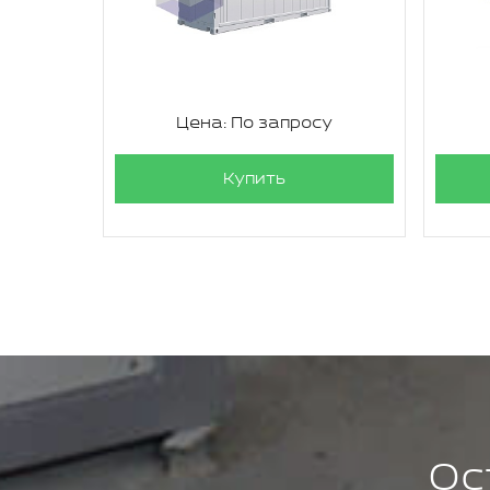
су
Цена: По запросу
Купить
Ос