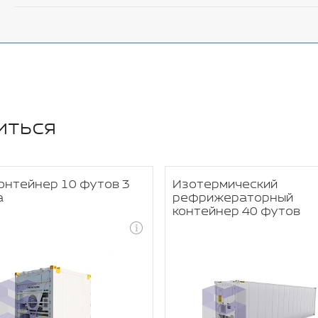
иться
онтейнер 10 футов 3
Изотермический
а
рефрижераторный
контейнер 40 футов