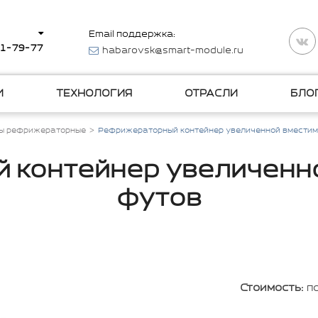
Email поддержка:
11-79-77
habarovsk@smart-module.ru
И
ТЕХНОЛОГИЯ
ОТРАСЛИ
БЛО
ы рефрижераторные
Рефрижераторный контейнер увеличенной вместим
 контейнер увеличенно
футов
Стоимость:
п