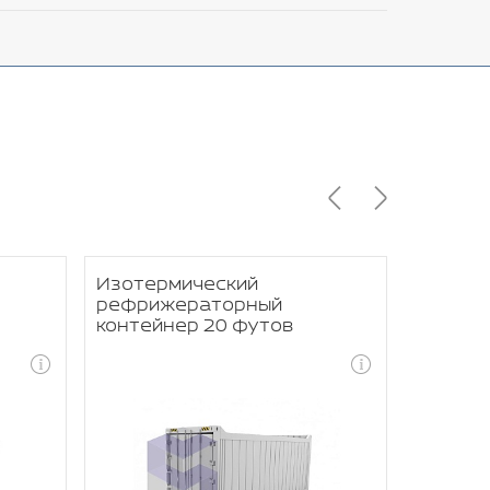
Изотермический
Рефкон
рефрижераторный
заморо
контейнер 20 футов