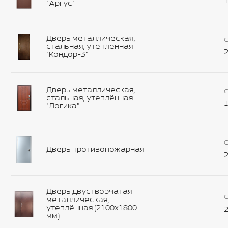
1
"Аргус"
Дверь металлическая,
С
стальная, утеплённая
2
"Кондор-3"
Дверь металлическая,
С
стальная, утеплённая
1
"Логика"
С
Дверь противопожарная
2
Дверь двустворчатая
С
металлическая,
утеплённая (2100х1800
2
мм)