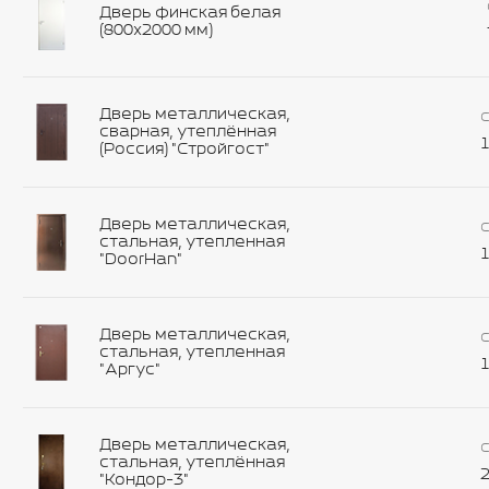
Дверь финская белая
(800х2000 мм)
Дверь металлическая,
С
сварная, утеплённая
1
(Россия) "Стройгост"
Дверь металлическая,
С
стальная, утепленная
1
"DoorHan"
Дверь металлическая,
С
стальная, утепленная
1
"Аргус"
Дверь металлическая,
С
стальная, утеплённая
2
"Кондор-3"