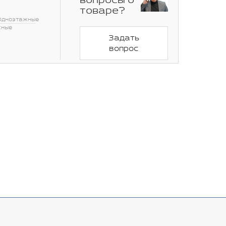
вопросы о
товаре?
Одноэтажные
сные
Задать
вопрос