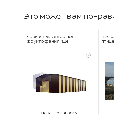
Это может вам понрав
 под
Каркасный ангар под
Беска
е
фруктохранилище
птиц
су
Цена: По запросу