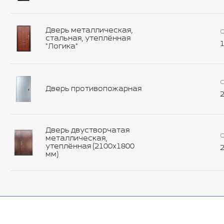
Дверь металлическая,
С
стальная, утеплённая
1
"Логика"
С
Дверь противопожарная
2
Дверь двустворчатая
С
металлическая,
утеплённая (2100х1800
2
мм)