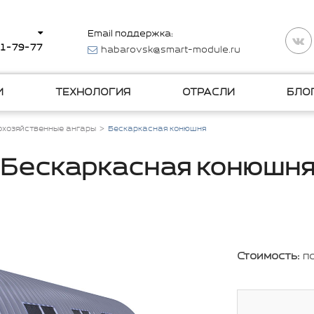
Email поддержка:
11-79-77
habarovsk@smart-module.ru
И
ТЕХНОЛОГИЯ
ОТРАСЛИ
БЛО
охозяйственные ангары
Бескаркасная конюшня
Бескаркасная конюшн
Стоимость:
п