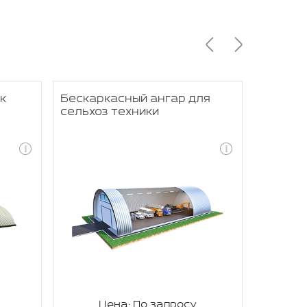
к
Бескаркасный ангар для
Бескар
сельхоз техники
рыболо
Цена: По запросу
Ц