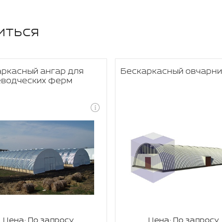
иться
ркасный ангар для
Бескаркасный овчарни
еводческих ферм
Цена: По запросу
Цена: По запросу