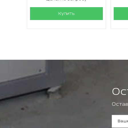
Купить
Ос
Остав