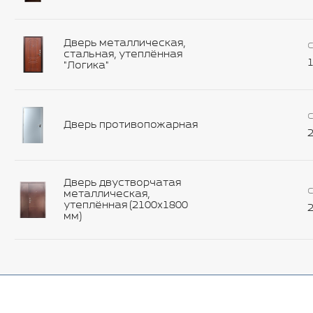
Дверь металлическая,
С
стальная, утеплённая
1
"Логика"
С
Дверь противопожарная
2
Дверь двустворчатая
С
металлическая,
утеплённая (2100х1800
2
мм)