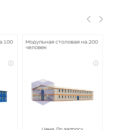
а 100
Модульная столовая на 200
Модуль
человек
челове
Цена: По запросу
Ц