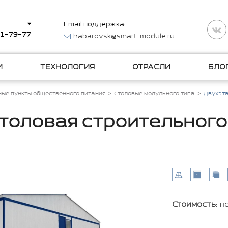
Email поддержка:
11-79-77
habarovsk@smart-module.ru
И
ТЕХНОЛОГИЯ
ОТРАСЛИ
БЛО
ые пункты общественного питания
Столовые модульного типа
Двухэта
толовая строительного
Стоимость:
п