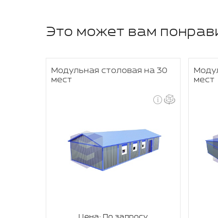
Это может вам понрав
Модульная столовая на 30
Модул
мест
мест
мест
су
Цена: По запросу