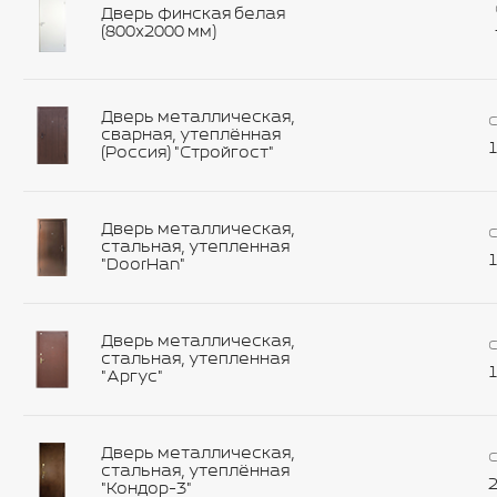
Дверь финская белая
(800х2000 мм)
Дверь металлическая,
С
сварная, утеплённая
1
(Россия) "Стройгост"
Дверь металлическая,
С
стальная, утепленная
1
"DoorHan"
Дверь металлическая,
С
стальная, утепленная
1
"Аргус"
Дверь металлическая,
С
стальная, утеплённая
2
"Кондор-3"