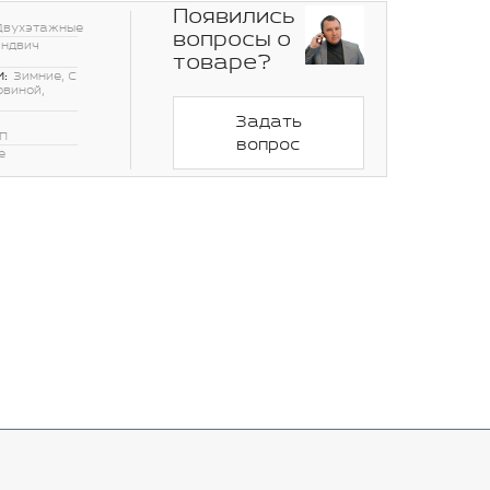
Появились
Двухэтажные
вопросы о
эндвич
товаре?
:
Зимние, С
овиной,
Задать
П
вопрос
е