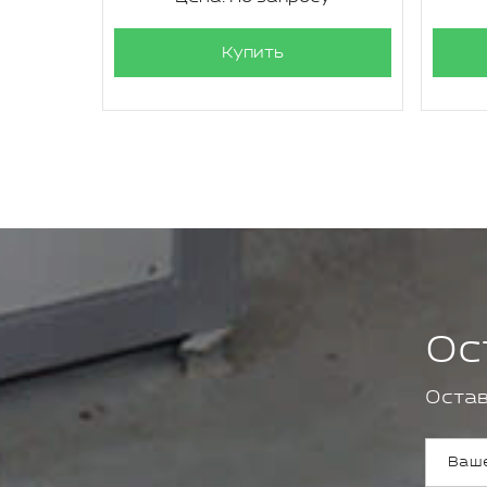
Купить
Ос
Остав