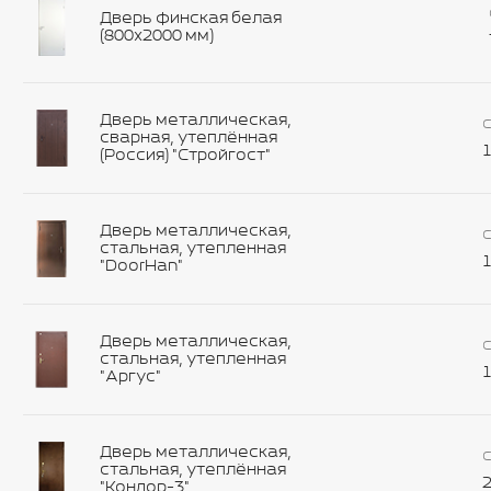
Дверь финская белая
(800х2000 мм)
Дверь металлическая,
С
сварная, утеплённая
1
(Россия) "Стройгост"
Дверь металлическая,
С
стальная, утепленная
1
"DoorHan"
Дверь металлическая,
С
стальная, утепленная
1
"Аргус"
Дверь металлическая,
С
стальная, утеплённая
2
"Кондор-3"