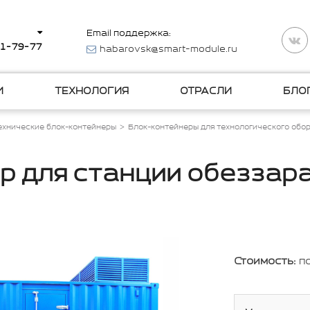
Email поддержка:
11-79-77
habarovsk@smart-module.ru
И
ТЕХНОЛОГИЯ
ОТРАСЛИ
БЛО
ехнические блок-контейнеры
Блок-контейнеры для технологического обо
р для станции обеззар
Стоимость:
п