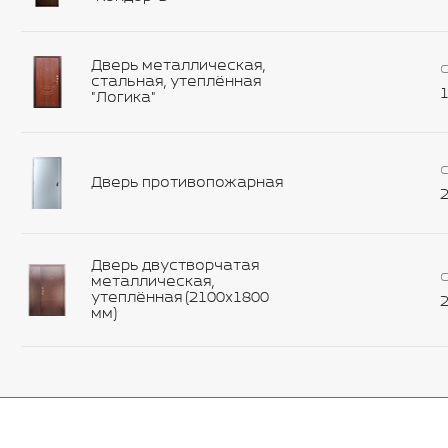
Дверь металлическая,
С
стальная, утеплённая
1
"Логика"
С
Дверь противопожарная
2
Дверь двустворчатая
С
металлическая,
утеплённая (2100х1800
2
мм)