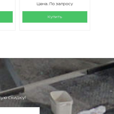
Цена: По запросу
Ц
Купить
ую скидку!