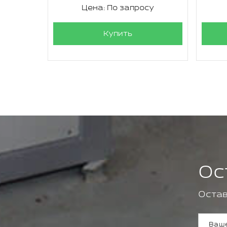
су
Цена: По запросу
Купить
Ос
Остав