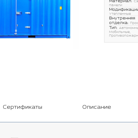
Материал:
С
панели
Модификации
Утепленные
Внутренняя
отделка:
Про
Тип:
Автономн
Мобильные,
Противопожар
Сертификаты
Описание