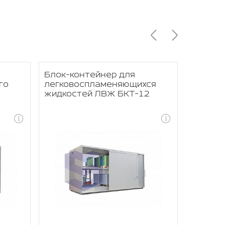
Блок-контейнер для
Блок-к
го
легковоспламеняющихся
сервер
жидкостей ЛВЖ БКТ-12