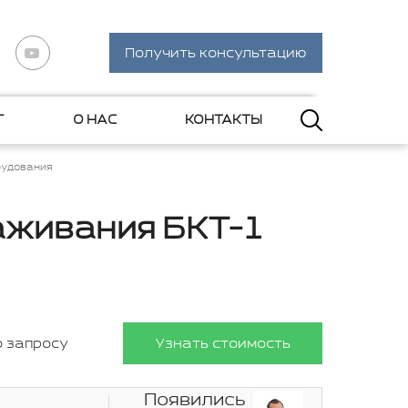
Получить консультацию
Г
О НАС
КОНТАКТЫ
рудования
аживания БКТ-1
о запросу
Узнать стоимость
Появились