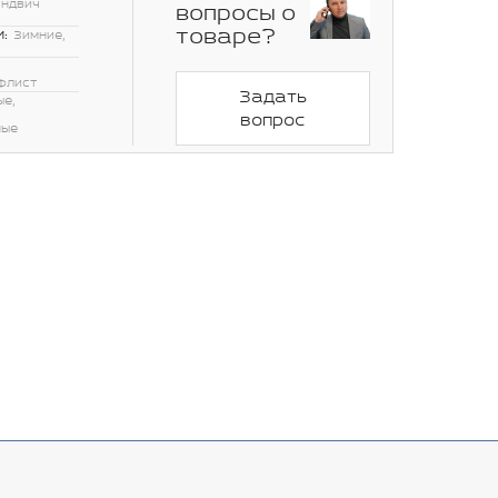
эндвич
вопросы о
товаре?
:
Зимние,
флист
Задать
ые,
вопрос
ные