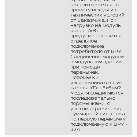
рассчитывается по
проекту исходя из
технических условий
от Заказчика. При
нагрузке на модуль
более 7кВт -
предусматривается
отдельное
подключение
потребителя от ВРУ.
Соединение модулей
в модульном здании
при помощи
перемычек.
Перемычки
изготавливаются из
кабеля КГхл 5х6мм2
Модуля соединяются
последовательно
перемычками, с
учетом ограничения
суммарной силы тока
на первую перемычку,
подключаемую к ВРУ -
32А.