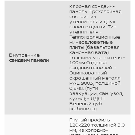
Клееная сэндвич-
панель. Трехслойная,
состоит из
утеплителя и двух
слоев отделки. Тип
утеплителя -
Теплоизоляционные
минераловатные
плиты (базальтовая
каменная вата).
Внутренние
Толщина утеплителя -
сэндвич панели
100мм Отделка
сэндвич панелей: -
Оцинкованный
окрашенный металл
RAL 9003, толщиной
0,5мм. (пути
эвакуации, сан. узел,
кухня); - ЛДСП
Беленый дуб
(кабинеты)
Гнутый профиль
120х220 толщиной 3,0
мм, из холодно-