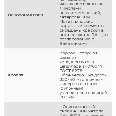
Финишное покрытие; -
Линолеум
полукоммерческий,
Основание пола
гетерогенный;
Металлические
наружные элементы
окрашены краской в
цвет по шкале RAL (по
согласованию с
Заказчиком).
Каркас - сварная
рама из
холодногнутого
швеллера 140*60*4
ГОСТ 8278.
Кровля
Обрешетка - из досок
220х40. Утепление -
минераловатный
(рулонный)
утеплитель толщиной
200 мм
- Оцинкованный
окрашенный металл
RAL 9003, толщиной