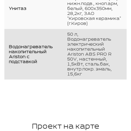
нижн.подв., кноп.арм,
Унитаз
белый, 600х350мм,
28,2кг, ЗАО
"Кировская керамика"
(г.Киров)
50 л,
Водонагреватель
электрический
Водонагреватель
накопительный
накопительный
Ariston ABS PRO R
Ariston с
50V, настенный,
подставкой
1,5кВт, сталь.бак,
внутр.покр. эмаль,
15,6кг
Проект на карте