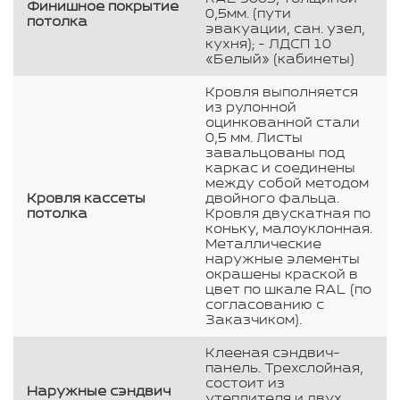
Финишное покрытие
0,5мм. (пути
потолка
эвакуации, сан. узел,
кухня); - ЛДСП 10
«Белый» (кабинеты)
Кровля выполняется
из рулонной
оцинкованной стали
0,5 мм. Листы
завальцованы под
каркас и соединены
между собой методом
Кровля кассеты
двойного фальца.
потолка
Кровля двускатная по
коньку, малоуклонная.
Металлические
наружные элементы
окрашены краской в
цвет по шкале RAL (по
согласованию с
Заказчиком).
Клееная сэндвич-
панель. Трехслойная,
состоит из
Наружные сэндвич
утеплителя и двух