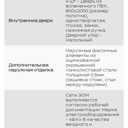
4 шт - Дверь из
вспененного ПВХ,
800х2000 (размер
полотна),
Внутренние двери
одностворчатая,
глухая, замок,
нажимная ручка.
Дверной упор -
Напольный.
Наружные фасонные
элементы из
оцинкованной
Дополнительная
окрашенной
наружная отделка
тонколистовой стали
толщиной 0,5мм.
(зашивка стоек, стык
между модулями).
Сети ЭОМ
выполняются
согласно рабочей
документации. Марка
электрооборудования
- «IEK» В качестве
вводного и