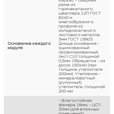
Каркас - сварная
рама из
горячекатаного
швеллера 12П ГОСТ
8240 и
омегообразного
профиля из
холоднокатаного
листового металла
3мм ГОСТ 19903.
Основание каждого
Днище основания -
модуля
оцинкованный
профилированный
лист С10 толщиной
0,5мм. Обрешетка - из
досок 150х40 (при
толщине утеплителя
200мм). Утепление -
минераловатный
(рулонный)
утеплитель толщиной
200 мм
- Влагостойкая
фанера 18мм; - ЦСП
20мм (для влажных
помещений);