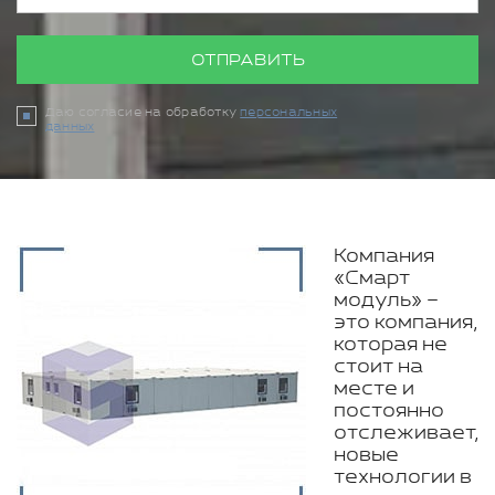
ОТПРАВИТЬ
Даю согласие на обработку
персональных
данных
Компания
«Смарт
модуль» –
это компания,
которая не
стоит на
месте и
постоянно
отслеживает,
новые
технологии в