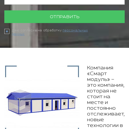
ОТПРАВИТЬ
Даю согласие на обработку
персональных
данных
Компания
«Смарт
модуль» –
это компания,
которая не
стоит на
месте и
постоянно
отслеживает,
новые
технологии в