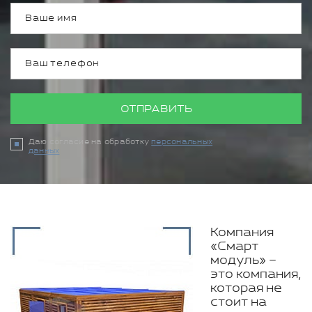
ОТПРАВИТЬ
Даю согласие на обработку
персональных
данных
Компания
«Смарт
модуль» –
это компания,
которая не
стоит на