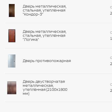
Дверь металлическая,
С
стальная, утеплённая
2
"Кондор-3"
Дверь металлическая,
С
стальная, утеплённая
1
"Логика"
С
Дверь противопожарная
2
Дверь двустворчатая
С
металлическая,
утеплённая (2100х1800
2
мм)