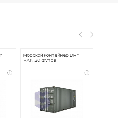
Y
Морской контейнер DRY
Морско
VAN 20 футов
RACK 4