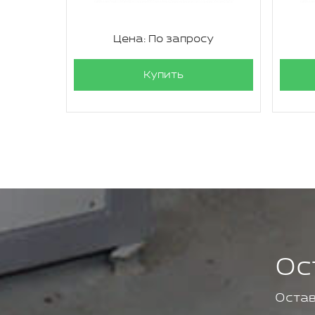
су
Цена: По запросу
Купить
Ос
Остав