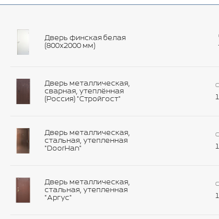
Дверь финская белая
(800х2000 мм)
Дверь металлическая,
С
сварная, утеплённая
1
(Россия) "Стройгост"
Дверь металлическая,
С
стальная, утепленная
1
"DoorHan"
Дверь металлическая,
С
стальная, утепленная
1
"Аргус"