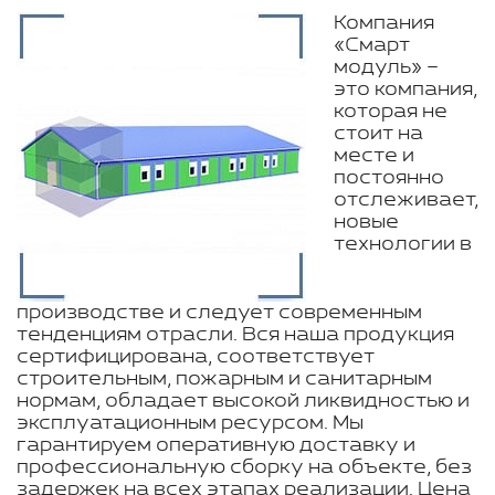
Компания
«Смарт
модуль» –
это компания,
которая не
стоит на
месте и
постоянно
отслеживает,
новые
технологии в
производстве и следует современным
тенденциям отрасли. Вся наша продукция
сертифицирована, соответствует
строительным, пожарным и санитарным
нормам, обладает высокой ликвидностью и
эксплуатационным ресурсом. Мы
гарантируем оперативную доставку и
профессиональную сборку на объекте, без
задержек на всех этапах реализации. Цена