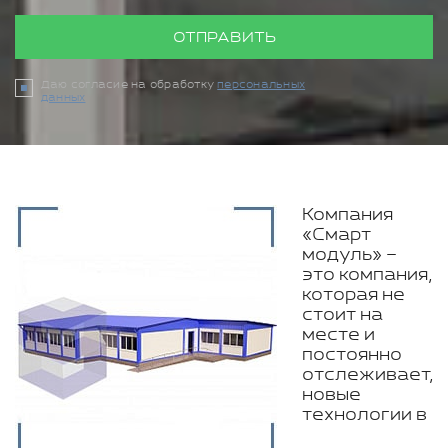
ОТПРАВИТЬ
Даю согласие на обработку
персональных
данных
Компания
«Смарт
модуль» –
это компания,
которая не
стоит на
месте и
постоянно
отслеживает,
новые
технологии в